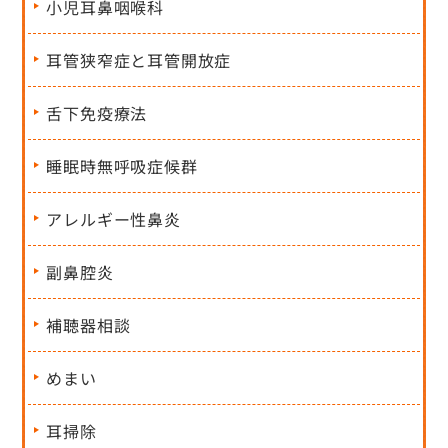
小児耳鼻咽喉科
耳管狭窄症と耳管開放症
舌下免疫療法
睡眠時無呼吸症候群
アレルギー性鼻炎
副鼻腔炎
補聴器相談
めまい
耳掃除