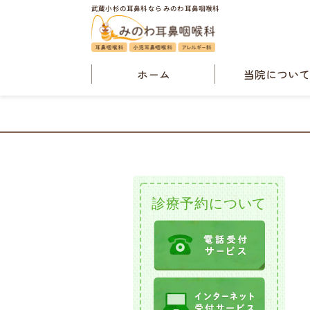
武蔵小杉の耳鼻科なら みのわ耳鼻咽喉科
ホーム
当院につい
院長・当院概
診療案内
検査案内
クリニックニュ
診療予約について