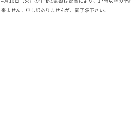
4月16日（火）の午後の診療は都合により、17時以降の
耳掃除
来ません。申し訳ありませんが、御了承下さい。