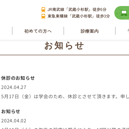
JR南武線「武蔵小杉駅」徒歩5分
東急東横線「武蔵小杉駅」徒歩3分
て
初めての方へ
診療案内
要
小児耳鼻咽喉科
お知らせ
耳管狭窄症と耳管開
放症
舌下免疫療法
ース
休診のお知らせ
睡眠時無呼吸症候群
2024.04.27
アレルギー性鼻炎
5月17日（金）は学会のため、休診とさせて頂きます。申
副鼻腔炎
お知らせ
補聴器相談
2024.04.02
めまい