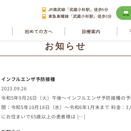
JR南武線「武蔵小杉駅」徒歩5分
東急東横線「武蔵小杉駅」徒歩3分
て
初めての方へ
診療案内
要
小児耳鼻咽喉科
お知らせ
耳管狭窄症と耳管開
放症
舌下免疫療法
ース
インフルエンザ予防接種
睡眠時無呼吸症候群
2023.09.26
アレルギー性鼻炎
令和5年9月26日（火）午後〜インフルエンザ予防接種の予
副鼻腔炎
間：令和5年10月18日（水）〜令和6年1月末まで 料金：3,0
補聴器相談
にお住まいで65歳以上の患者様は […]
めまい