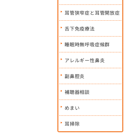
耳管狭窄症と耳管開放症
舌下免疫療法
睡眠時無呼吸症候群
アレルギー性鼻炎
副鼻腔炎
補聴器相談
めまい
耳掃除