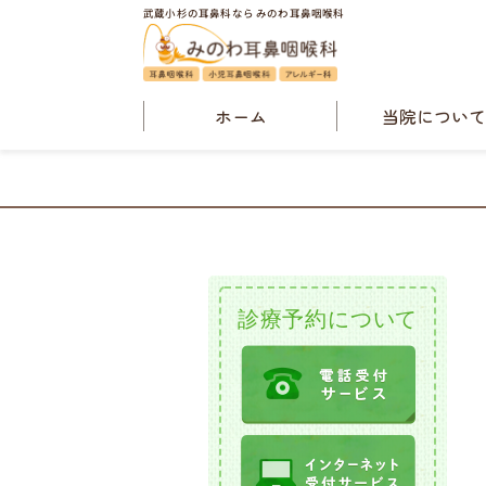
武蔵小杉の耳鼻科なら みのわ耳鼻咽喉科
ホーム
当院につい
院長・当院概
診療案内
検査案内
クリニックニュ
診療予約について