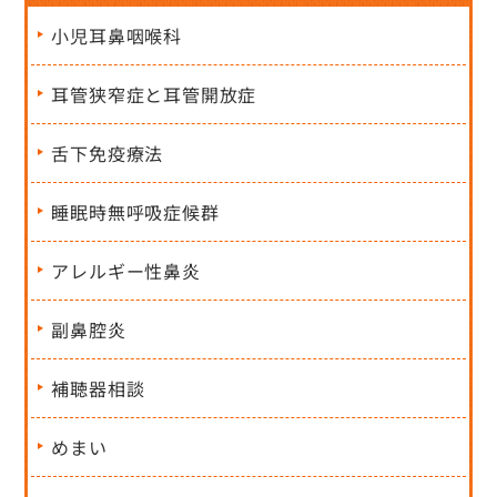
小児耳鼻咽喉科
耳管狭窄症と耳管開放症
舌下免疫療法
睡眠時無呼吸症候群
アレルギー性鼻炎
副鼻腔炎
補聴器相談
めまい