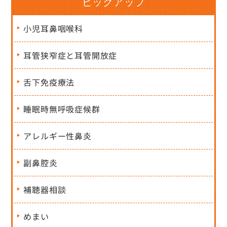
ピックアップ
小児耳鼻咽喉科
耳管狭窄症と耳管開放症
舌下免疫療法
睡眠時無呼吸症候群
アレルギー性鼻炎
副鼻腔炎
補聴器相談
めまい