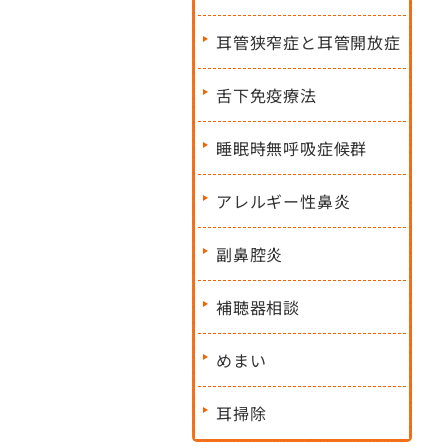
耳管狭窄症と耳管開放症
舌下免疫療法
睡眠時無呼吸症候群
アレルギー性鼻炎
副鼻腔炎
補聴器相談
めまい
耳掃除