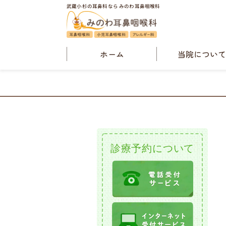
武蔵小杉の耳鼻科なら みのわ耳鼻咽喉科
ホーム
当院につい
院長・当院概
診療案内
検査案内
クリニックニュ
診療予約について