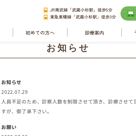
JR南武線「武蔵小杉駅」徒歩5分
東急東横線「武蔵小杉駅」徒歩3分
て
初めての方へ
診療案内
要
小児耳鼻咽喉科
お知らせ
耳管狭窄症と耳管開
放症
舌下免疫療法
ース
お知らせ
睡眠時無呼吸症候群
2022.07.29
アレルギー性鼻炎
人員不足のため、診察人数を制限させて頂き、診療させて頂
副鼻腔炎
すが、御了承下さい。
補聴器相談
お願い
めまい