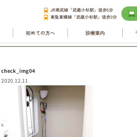
JR南武線「武蔵小杉駅」徒歩5分
東急東横線「武蔵小杉駅」徒歩3分
て
初めての方へ
診療案内
要
小児耳鼻咽喉科
耳管狭窄症と耳管開
放症
check_img04
舌下免疫療法
ース
2020.12.11
睡眠時無呼吸症候群
アレルギー性鼻炎
副鼻腔炎
補聴器相談
めまい