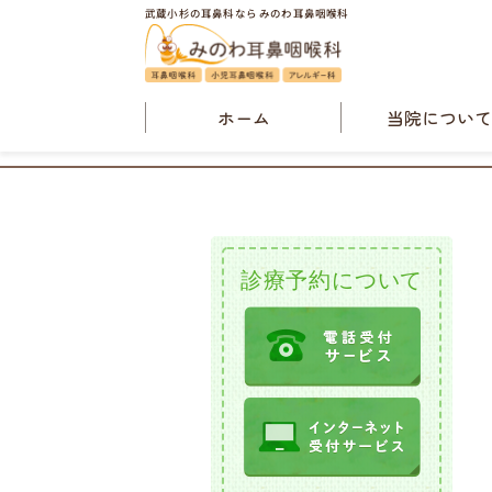
武蔵小杉の耳鼻科なら みのわ耳鼻咽喉科
ホーム
当院につい
院長・当院概
診療案内
検査案内
診療予約について
クリニックニュ