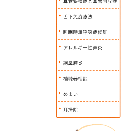
耳管狭窄症と耳管開放症
舌下免疫療法
睡眠時無呼吸症候群
アレルギー性鼻炎
副鼻腔炎
補聴器相談
めまい
耳掃除