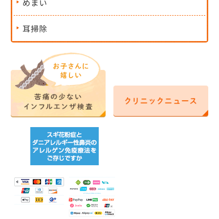
めまい
耳掃除