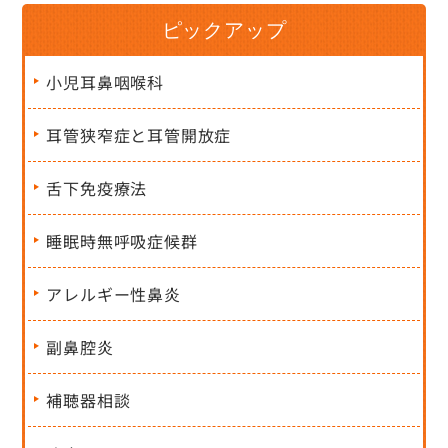
ピックアップ
小児耳鼻咽喉科
耳管狭窄症と耳管開放症
舌下免疫療法
睡眠時無呼吸症候群
アレルギー性鼻炎
副鼻腔炎
補聴器相談