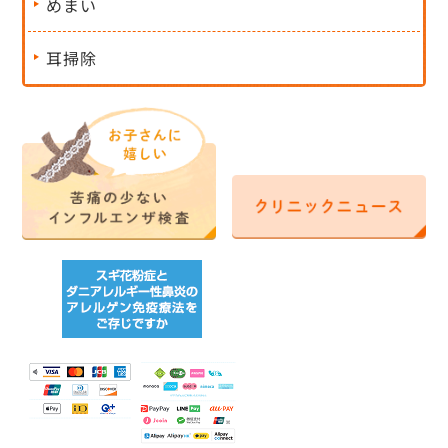
めまい
耳掃除