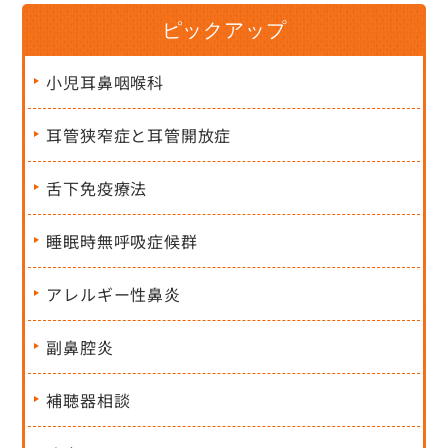
ピックアップ
小児耳鼻咽喉科
耳管狭窄症と耳管開放症
舌下免疫療法
睡眠時無呼吸症候群
アレルギー性鼻炎
副鼻腔炎
補聴器相談