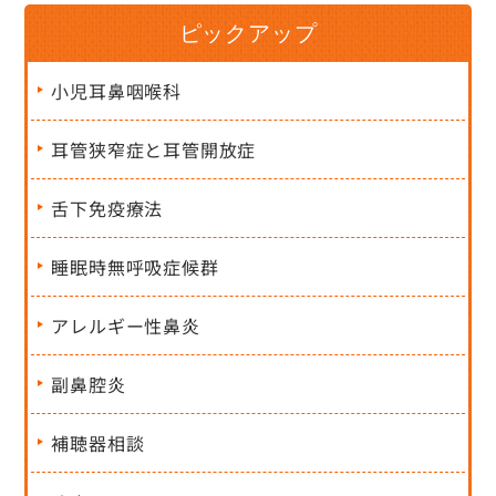
ピックアップ
小児耳鼻咽喉科
耳管狭窄症と耳管開放症
舌下免疫療法
睡眠時無呼吸症候群
アレルギー性鼻炎
副鼻腔炎
補聴器相談