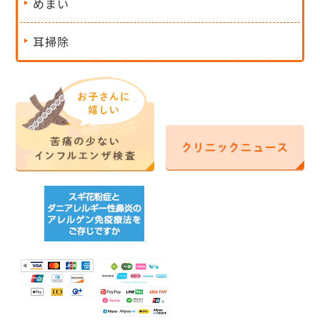
めまい
耳掃除