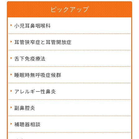
ピックアップ
小児耳鼻咽喉科
耳管狭窄症と耳管開放症
舌下免疫療法
睡眠時無呼吸症候群
アレルギー性鼻炎
副鼻腔炎
補聴器相談