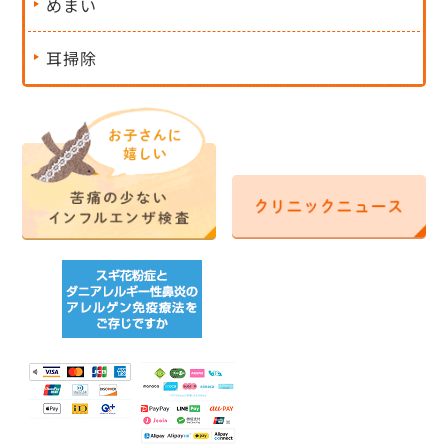
めまい
耳掃除