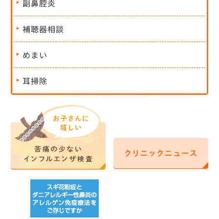
副鼻腔炎
補聴器相談
めまい
耳掃除