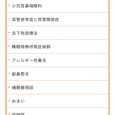
小児耳鼻咽喉科
耳管狭窄症と耳管開放症
舌下免疫療法
睡眠時無呼吸症候群
アレルギー性鼻炎
副鼻腔炎
補聴器相談
めまい
耳掃除