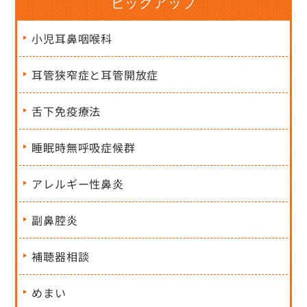
ピックアップ
小児耳鼻咽喉科
耳管狭窄症と耳管開放症
舌下免疫療法
睡眠時無呼吸症候群
アレルギー性鼻炎
副鼻腔炎
補聴器相談
めまい