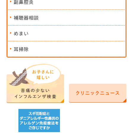
副鼻腔炎
補聴器相談
めまい
耳掃除