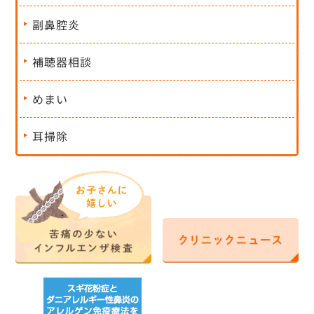
副鼻腔炎
補聴器相談
めまい
耳掃除