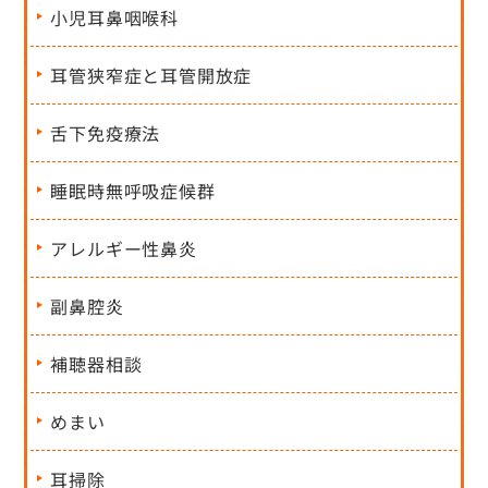
小児耳鼻咽喉科
耳管狭窄症と耳管開放症
舌下免疫療法
睡眠時無呼吸症候群
アレルギー性鼻炎
副鼻腔炎
補聴器相談
めまい
耳掃除