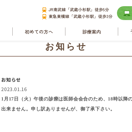
JR南武線「武蔵小杉駅」徒歩5分
東急東横線「武蔵小杉駅」徒歩3分
て
初めての方へ
診療案内
要
小児耳鼻咽喉科
お知らせ
耳管狭窄症と耳管開
放症
舌下免疫療法
ース
お知らせ
睡眠時無呼吸症候群
2023.01.16
アレルギー性鼻炎
1
月17日（火）午後の診療は医師会会合のため、18時以降
副鼻腔炎
出来ません。申し訳ありませんが、御了承下さい。
補聴器相談
めまい