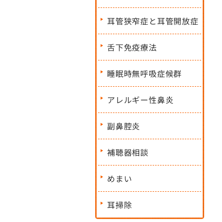
耳管狭窄症と耳管開放症
舌下免疫療法
睡眠時無呼吸症候群
アレルギー性鼻炎
副鼻腔炎
補聴器相談
めまい
耳掃除