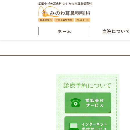
武蔵小杉の耳鼻科なら みのわ耳鼻咽喉科
ホーム
当院につい
院長・当院概
診療案内
検査案内
クリニックニュ
診療予約について