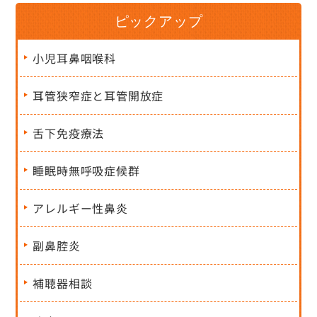
ピックアップ
小児耳鼻咽喉科
耳管狭窄症と耳管開放症
舌下免疫療法
睡眠時無呼吸症候群
アレルギー性鼻炎
副鼻腔炎
補聴器相談