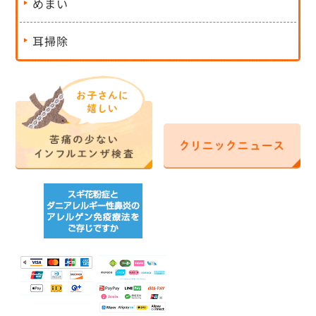
めまい
耳掃除