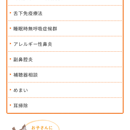
舌下免疫療法
睡眠時無呼吸症候群
アレルギー性鼻炎
副鼻腔炎
補聴器相談
めまい
耳掃除