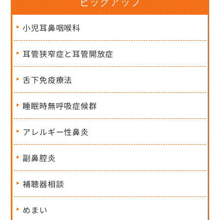
ピックアップ
小児耳鼻咽喉科
耳管狭窄症と耳管開放症
舌下免疫療法
睡眠時無呼吸症候群
アレルギー性鼻炎
副鼻腔炎
補聴器相談
めまい