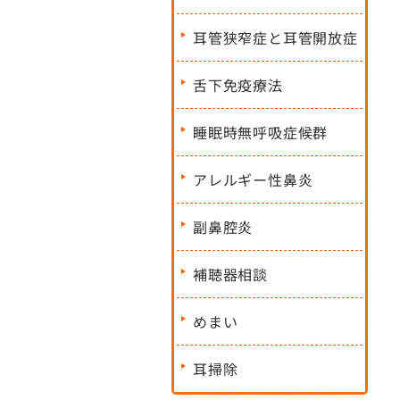
耳管狭窄症と耳管開放症
舌下免疫療法
睡眠時無呼吸症候群
アレルギー性鼻炎
副鼻腔炎
補聴器相談
めまい
耳掃除