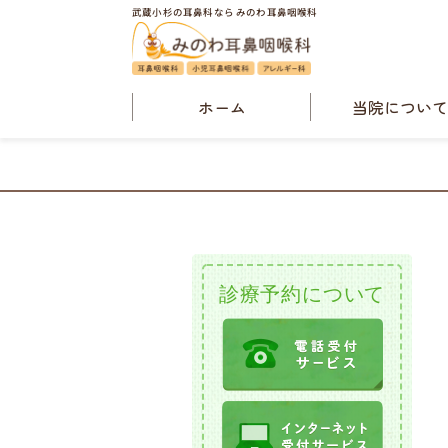
武蔵小杉の耳鼻科なら みのわ耳鼻咽喉科
ホーム
当院につい
院長・当院概
診療案内
検査案内
クリニックニュ
診療予約について