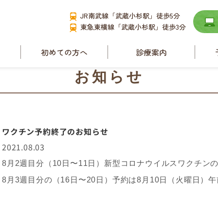
JR南武線「武蔵小杉駅」徒歩5分
東急東横線「武蔵小杉駅」徒歩3分
て
初めての方へ
診療案内
要
小児耳鼻咽喉科
お知らせ
耳管狭窄症と耳管開
放症
舌下免疫療法
ース
ワクチン予約終了のお知らせ
睡眠時無呼吸症候群
2021.08.03
アレルギー性鼻炎
8月2週目分（10日〜11日）新型コロナウイルスワクチン
副鼻腔炎
8月3週目分の（16日〜20日）予約は8月10日（火曜日）
補聴器相談
めまい