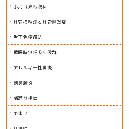
小児耳鼻咽喉科
耳管狭窄症と耳管開放症
舌下免疫療法
睡眠時無呼吸症候群
アレルギー性鼻炎
副鼻腔炎
補聴器相談
めまい
耳掃除