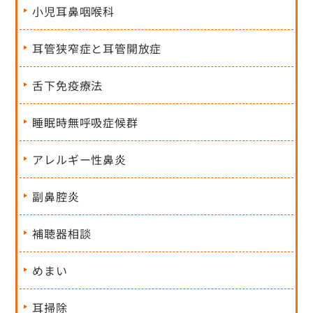
小児耳鼻咽喉科
耳管狭窄症と耳管開放症
舌下免疫療法
睡眠時無呼吸症候群
アレルギー性鼻炎
副鼻腔炎
補聴器相談
めまい
耳掃除